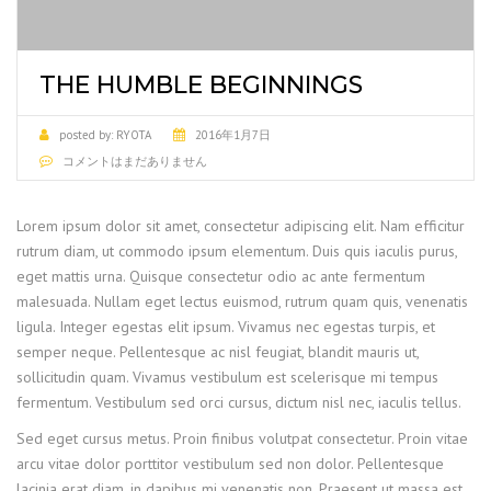
THE HUMBLE BEGINNINGS
posted by:
RYOTA
2016年1月7日
コメントはまだありません
Lorem ipsum dolor sit amet, consectetur adipiscing elit. Nam efficitur
rutrum diam, ut commodo ipsum elementum. Duis quis iaculis purus,
eget mattis urna. Quisque consectetur odio ac ante fermentum
malesuada. Nullam eget lectus euismod, rutrum quam quis, venenatis
ligula. Integer egestas elit ipsum. Vivamus nec egestas turpis, et
semper neque. Pellentesque ac nisl feugiat, blandit mauris ut,
sollicitudin quam. Vivamus vestibulum est scelerisque mi tempus
fermentum. Vestibulum sed orci cursus, dictum nisl nec, iaculis tellus.
Sed eget cursus metus. Proin finibus volutpat consectetur. Proin vitae
arcu vitae dolor porttitor vestibulum sed non dolor. Pellentesque
lacinia erat diam, in dapibus mi venenatis non. Praesent ut massa est.